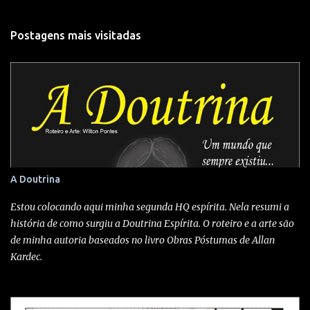
o
m
Postagens mais visitadas
e
n
t
á
r
i
o
s
A Doutrina
Estou colocando aqui minha segunda HQ espírita. Nela resumi a
história de como surgiu a Doutrina Espírita. O roteiro e a arte são
de minha autoria baseados no livro Obras Póstumas de Allan
Kardec.