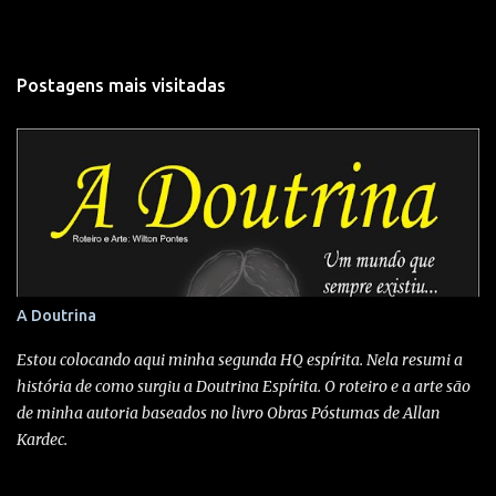
C
o
m
Postagens mais visitadas
e
n
t
á
r
i
o
s
A Doutrina
Estou colocando aqui minha segunda HQ espírita. Nela resumi a
história de como surgiu a Doutrina Espírita. O roteiro e a arte são
de minha autoria baseados no livro Obras Póstumas de Allan
Kardec.