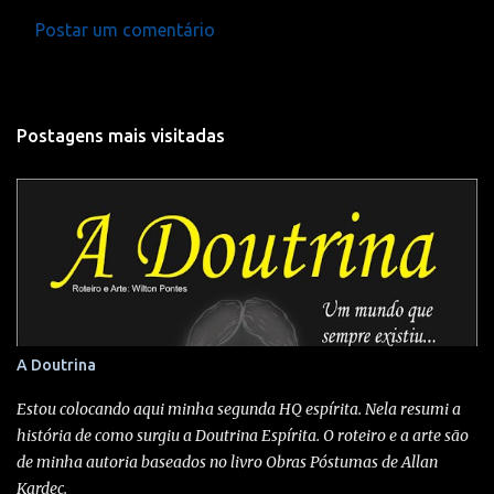
Postar um comentário
C
o
m
Postagens mais visitadas
e
n
t
á
r
i
o
s
A Doutrina
Estou colocando aqui minha segunda HQ espírita. Nela resumi a
história de como surgiu a Doutrina Espírita. O roteiro e a arte são
de minha autoria baseados no livro Obras Póstumas de Allan
Kardec.